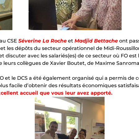
 au CSE
Séverine La Roche
et
Madjid Bettache
ont pas
et les dépôts du secteur opérationnel de Midi-Roussillo
et discuter avec les salariés(es) de ce secteur où FO es
 de leurs collègues de Xavier Boutet, de Maxime Sanroma
 et le DCS a été également organisé qui a permis de c
plus facile d’obtenir des résultats économiques satisfais
xcellent accueil que vous leur avez apporté.