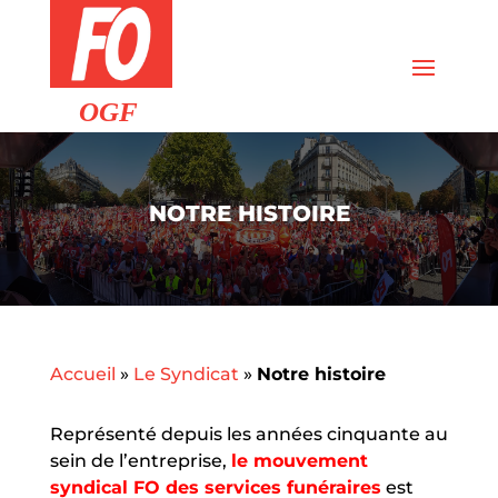
NOTRE HISTOIRE
Accueil
»
Le Syndicat
»
Notre histoire
Représenté depuis les années cinquante au
sein de l’entreprise,
le mouvement
syndical FO des services
funéraires
est