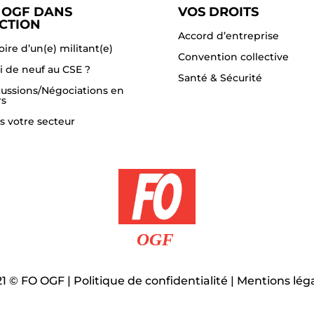
 OGF DANS
VOS DROITS
ACTION
Accord d’entreprise
oire d’un(e) militant(e)
Convention collective
i de neuf au CSE ?
Santé & Sécurité
cussions/Négociations en
rs
s votre secteur
21
©
FO OGF |
Politique de confidentialité
|
Mentions lég