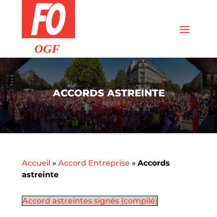
ACCORDS ASTREINTE
Accueil
»
Accord Entreprise
»
Accords
astreinte
Accord astreintes signés (compilé)